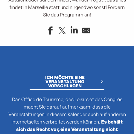
findet in Marseille statt und nirgendwo sonst! Fordern
Sie das Programm an!
"Atlas des reptiles et des amphibiens de PACA"
La collection : Picasso, Matisse, Giacometti, Bacon...
"Que cachent les noms des plantes ?"
(No)Made Mahka chez Essence
ICH MÖCHTE EINE
1936-2026 : 90 ans du Front populaire
VERANSTALTUNG
VORSCHLAGEN
27e Festival National de Théâtre Amateur de Marseille
3 pM - 3 petits Moments
Das Office de Tourisme, des Loisirs et des Congrès
35. Juri's Cup
macht Sie darauf aufmerksam, dass die
47TER
Veranstaltungen in diesem Kalender auch auf anderen
47e édition de la course Marseille - Cassis AG2R La Mondia
Internetseiten verbreitet werden können.
Es behält
4ème édition du Sunset Live aux Terrasses du Port
sich das Recht vor, eine Veranstaltung nicht
6 + (1+1+1) / Morellet mis à neuf