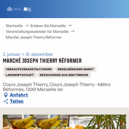
Aller
au
contenu
principal
Startseite
Erleben Sie Marseille
Veranstaltungskalender für Marseille
Marché Joseph Thierry Réformer
2. januar > 31. dezember
Marché Joseph Thierry Réformer
VERKAUFSVERANSTALTUNGEN
REGELMÄSSIGER MARKT
LANDWIRTSCHAFT
ERZEUGNISSE AUS DEM TERROIR
Cours Joseph Thierry, Cours Joseph Thierry - Métro
Réformés, 13001 Marseille 1er
Anfahrt
Teilen