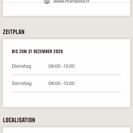
www.marseille.fr
Zeitplan
vom
Bis zum
2 Januar 2026
31 Dezember 2026
bis zum
31 Dezember 2026
Dienstag
08:00 - 13:00
Samstag
08:00 - 13:00
Localisation