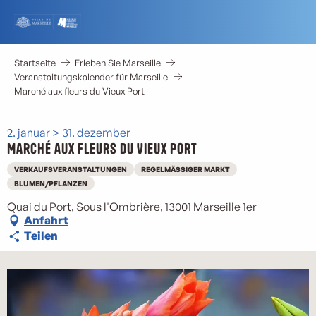
Aller
au
contenu
principal
Startseite
Erleben Sie Marseille
Veranstaltungskalender für Marseille
Marché aux fleurs du Vieux Port
2. januar > 31. dezember
Marché aux fleurs du Vieux Port
VERKAUFSVERANSTALTUNGEN
REGELMÄSSIGER MARKT
BLUMEN/PFLANZEN
Quai du Port, Sous l'Ombrière, 13001 Marseille 1er
Anfahrt
Teilen