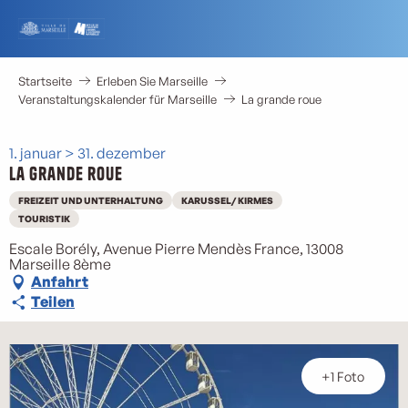
Aller
au
contenu
principal
Startseite
Erleben Sie Marseille
Veranstaltungskalender für Marseille
La grande roue
1. januar > 31. dezember
La grande roue
FREIZEIT UND UNTERHALTUNG
KARUSSEL/ KIRMES
TOURISTIK
Escale Borély, Avenue Pierre Mendès France, 13008
Marseille 8ème
Anfahrt
Teilen
+1 Foto