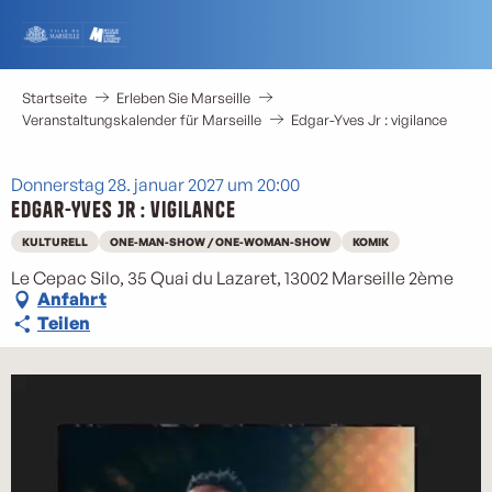
Aller
au
contenu
principal
Startseite
Erleben Sie Marseille
Veranstaltungskalender für Marseille
Edgar-Yves Jr : vigilance
Donnerstag 28. januar 2027 um 20:00
Edgar-Yves Jr : vigilance
KULTURELL
ONE-MAN-SHOW / ONE-WOMAN-SHOW
KOMIK
Le Cepac Silo, 35 Quai du Lazaret, 13002 Marseille 2ème
Anfahrt
Teilen