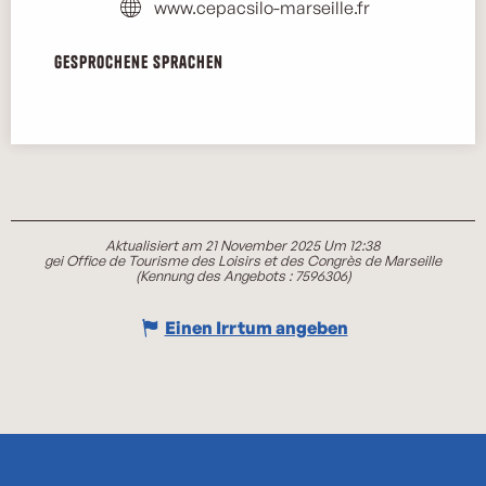
www.cepacsilo-marseille.fr
Gesprochene Sprachen
Gesprochene Sprachen
Aktualisiert am 21 November 2025 Um 12:38
gei Office de Tourisme des Loisirs et des Congrès de Marseille
(Kennung des Angebots :
7596306
)
Einen Irrtum angeben