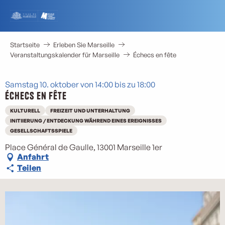
Aller
au
contenu
principal
Startseite
Erleben Sie Marseille
Veranstaltungskalender für Marseille
Échecs en fête
Samstag 10. oktober von 14:00 bis zu 18:00
Échecs en fête
KULTURELL
FREIZEIT UND UNTERHALTUNG
INITIIERUNG / ENTDECKUNG WÄHREND EINES EREIGNISSES
GESELLSCHAFTSSPIELE
Place Général de Gaulle, 13001 Marseille 1er
Anfahrt
Teilen