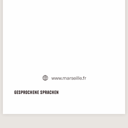
www.marseille.fr
Gesprochene Sprachen
Gesprochene Sprachen