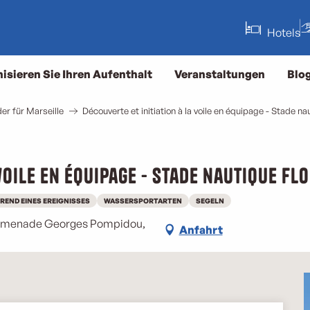
Hotels
isieren Sie Ihren Aufenthalt
Veranstaltungen
Blo
er für Marseille
Découverte et initiation à la voile en équipage - Stade n
 voile en équipage - Stade nautique F
REND EINES EREIGNISSES
WASSERSPORTARTEN
SEGELN
promenade Georges Pompidou,
Anfahrt