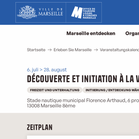
Aller
au
contenu
principal
Marseille entdecken
Organ
Startseite
Erleben Sie Marseille
Veranstaltungskalend
6. juli > 28. august
Découverte et initiation à la
FREIZEIT UND UNTERHALTUNG
INITIIERUNG / ENTDECKUNG WÄH
Stade nautique municipal Florence Arthaud, 6 
13008 Marseille 8ème
Zeitplan