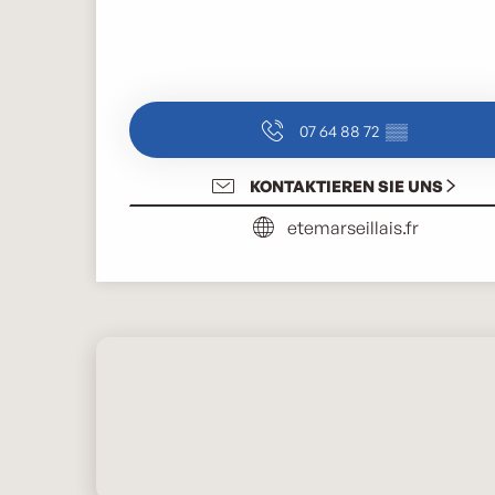
07 64 88 72
▒▒
KONTAKTIEREN SIE UNS
etemarseillais.fr