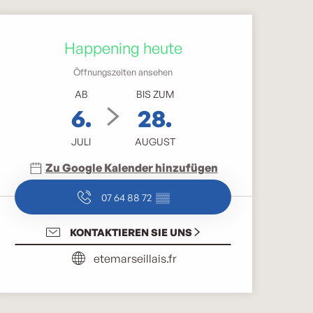
Öffnungszeiten & Kontak
Happening heute
Öffnungszeiten ansehen
AB
BIS ZUM
6.
28.
JULI
AUGUST
Zu Google Kalender hinzufügen
07 64 88 72
▒▒
KONTAKTIEREN SIE UNS
etemarseillais.fr