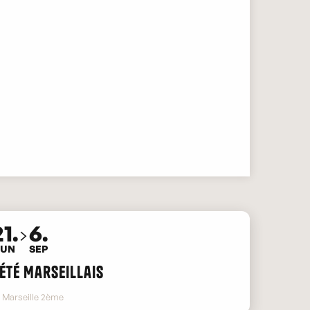
1.
6.
JUN
SEP
'Été Marseillais
Marseille 2ème