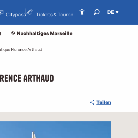
DE
Citypass
Tickets & Touren
Accessibilité
Suche
g
Nachhaltiges Marseille
autique Florence Arthaud
lorence Arthaud
Teilen