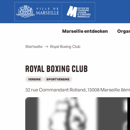
Aller
au
contenu
principal
Marseille entdecken
Organ
Startseite
Royal Boxing Club
Royal Boxing Club
VEREINE
SPORTVEREINE
32 rue Commandant Rolland, 13008 Marseille 8è