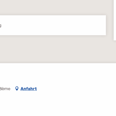
g
e 8ème
Anfahrt