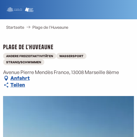
Aller
au
contenu
principal
Startseite
Plage de l'Huveaune
Plage de l'Huveaune
ANDERE FREIZEITAKTIVITÄTEN
WASSERSPORT
STRAND/SCHWIMMEN
Avenue Pierre Mendès France, 13008 Marseille 8ème
Anfahrt
Teilen