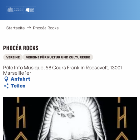
Aller
au
contenu
principal
Startseite
Phocéa Rocks
Phocéa Rocks
VEREINE
VEREINE FÜR KULTUR UND KULTURERBE
Pôle Info Musique, 58 Cours Franklin Roosevelt, 13001
Marseille 1er
Anfahrt
Teilen