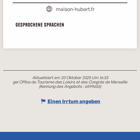
maison-hubert.fr
Gesprochene Sprachen
Gesprochene Sprachen
Aktualisiert am 20 Oktober 2025 Um 16:33
gei Office de Tourisme des Loisirs et des Congrès de Marseille
(Kennung des Angebots :
6599655
)
Einen Irrtum angeben