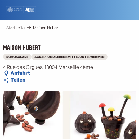
Aller
au
contenu
principal
Startseite
Maison Hubert
Maison Hubert
M
SCHOKOLADE
AGRAR- UND LEBENSMITTELUNTERNEHMEN
4 Rue des Orgues, 13004 Marseille 4ème
Anfahrt
Teilen