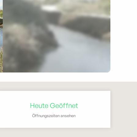
Öffnungszeiten & Kontak
Heute Geöffnet
Öffnungszeiten ansehen