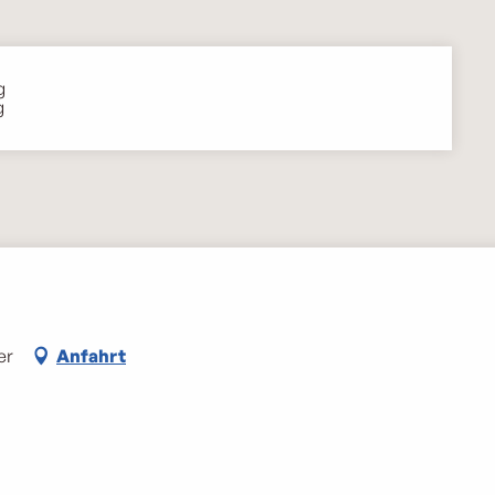
g
g
er
Anfahrt