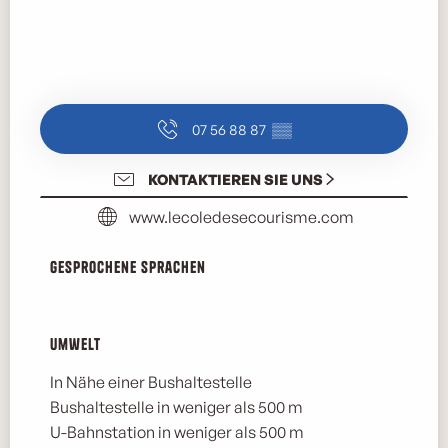
07 56 88 87
▒▒
KONTAKTIEREN SIE UNS
www.lecoledesecourisme.com
Gesprochene Sprachen
Gesprochene Sprachen
Umwelt
Umwelt
In Nähe einer Bushaltestelle
Bushaltestelle in weniger als 500 m
U-Bahnstation in weniger als 500 m