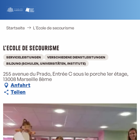
Aller
au
contenu
principal
Startseite
L'Ecole de secourisme
L'Ecole de secourisme
SERVICELEISTUNGEN
VERSCHIEDENE DIENSTLEISTUNGEN
BILDUNG (SCHULEN, UNIVERSITÄTEN, INSTITUTE)
255 avenue du Prado, Entrée C sous le porche 1er étage,
13008 Marseille 8ème
Anfahrt
Teilen