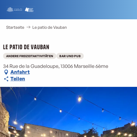
Aller
au
contenu
principal
Startseite
Le patio de Vauban
Le patio de Vauban
ANDERE FREIZEITAKTIVITÄTEN
BAR UND PUB
34 Rue de la Guadeloupe, 13006 Marseille 6ème
Anfahrt
Teilen