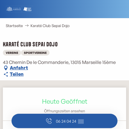
Aller
au
contenu
principal
Startseite
Karaté Club Sepai Dojo
Karaté Club Sepai Dojo
VEREINE
SPORTVEREINE
43 Chemin De le Commanderie, 13015 Marseille 15ème
Anfahrt
Teilen
Öffnungszeiten & Kontaktdaten
Heute Geöffnet
Öffnungszeiten ansehen
06 24 04 24
▒▒