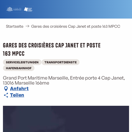
Aller
au
contenu
principal
Startseite
Gares des croisières Cap Janet et poste 163 MPCC
Gares des croisières Cap Janet et poste
163 MPCC
SERVICELEISTUNGEN
TRANSPORTDIENSTE
HAFENBAHNHOF
Grand Port Maritime Marseille, Entrée porte 4 Cap Janet,
13016 Marseille 16ème
Anfahrt
Teilen