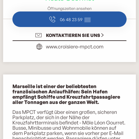
Öffnungszeiten ansehen
06 48 23 59
▒▒
KONTAKTIEREN SIE UNS
www.croisiere-mpct.com
Beschreibung
Marseille ist einer der beliebtesten 
französischen Anlaufhäfen: Sein Hafen 
empfängt Schiffe und Kreuzfahrtpassagiere 
aller Tonnagen aus der ganzen Welt.
Das MPCT verfügt über einen großen, sicheren 
Parkplatz, der sich in der Nähe der 
Kreuzfahrtterminals befindet - Môle Léon Gourret. 
Busse, Minibusse und Wohnmobile können auf 
dem Parkplatz parken, wenn sie vorher per E-Mail 
benachrichtigt werden. Passagiere dürfen unter 