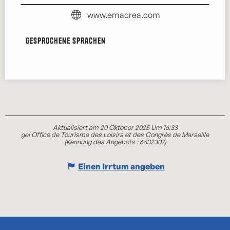
www.emacrea.com
Gesprochene Sprachen
Gesprochene Sprachen
Aktualisiert am 20 Oktober 2025 Um 16:33
gei Office de Tourisme des Loisirs et des Congrès de Marseille
(Kennung des Angebots :
6632307
)
Einen Irrtum angeben