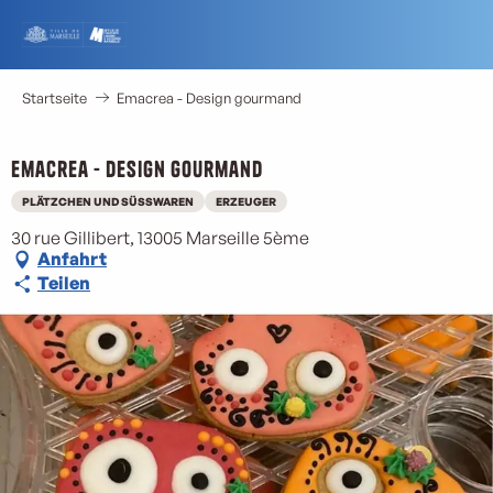
Aller
au
contenu
principal
Startseite
Emacrea - Design gourmand
Emacrea - Design gourmand
M
PLÄTZCHEN UND SÜSSWAREN
ERZEUGER
30 rue Gillibert, 13005 Marseille 5ème
Anfahrt
Teilen