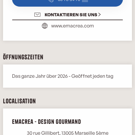
KONTAKTIEREN SIE UNS
www.emacrea.com
Öffnungszeiten
Das ganze Jahr über 2026 - Geöffnet jeden tag
Localisation
Emacrea - Design gourmand
Marse
30 rue Gillibert, 13005 Marseille 5ème