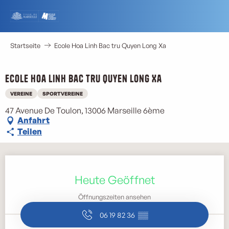
Aller
au
contenu
principal
Startseite
Ecole Hoa Linh Bac tru Quyen Long Xa
Ecole Hoa Linh Bac tru Quyen Long Xa
VEREINE
SPORTVEREINE
47 Avenue De Toulon, 13006 Marseille 6ème
Anfahrt
Teilen
Öffnungszeiten & Kontaktdaten
Heute Geöffnet
Öffnungszeiten ansehen
06 19 82 36
▒▒