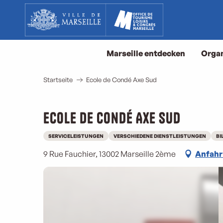
Aller
au
contenu
principal
Marseille entdecken
Organ
Startseite
Ecole de Condé Axe Sud
Ecole de Condé Axe Sud
SERVICELEISTUNGEN
VERSCHIEDENE DIENSTLEISTUNGEN
BI
9 Rue Fauchier, 13002 Marseille 2ème
Anfahr