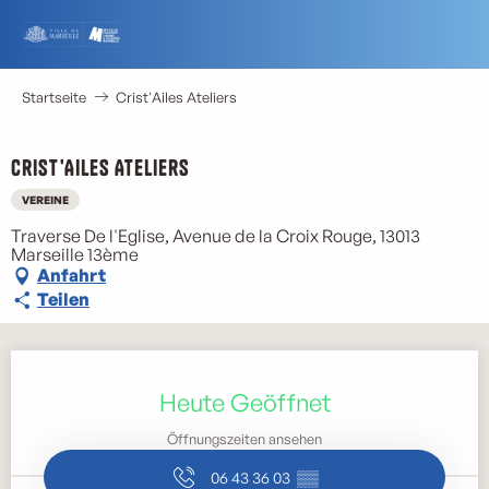
Aller
au
contenu
principal
Startseite
Crist'Ailes Ateliers
Crist'Ailes Ateliers
VEREINE
Traverse De l'Eglise, Avenue de la Croix Rouge, 13013
Marseille 13ème
Anfahrt
Teilen
Öffnungszeiten & Kontaktdaten
Heute Geöffnet
Öffnungszeiten ansehen
06 43 36 03
▒▒