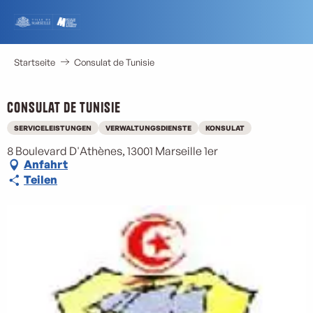
Aller
au
contenu
principal
Startseite
Consulat de Tunisie
Consulat de Tunisie
SERVICELEISTUNGEN
VERWALTUNGSDIENSTE
KONSULAT
8 Boulevard D'Athènes, 13001 Marseille 1er
Anfahrt
Teilen