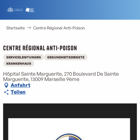
Aller
au
contenu
principal
Startseite
Centre Régional Anti-Poison
Centre Régional Anti-Poison
SERVICELEISTUNGEN
GESUNDHEITSDIENSTE
KRANKENHAUS
Hôpital Sainte Marguerite, 270 Boulevard De Sainte
Marguerite, 13009 Marseille 9ème
Anfahrt
Teilen