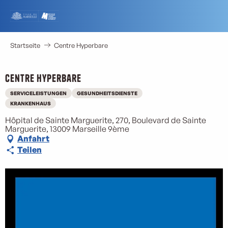
Aller
au
contenu
principal
Startseite
Centre Hyperbare
Centre Hyperbare
SERVICELEISTUNGEN
GESUNDHEITSDIENSTE
KRANKENHAUS
Hôpital de Sainte Marguerite, 270, Boulevard de Sainte
Marguerite, 13009 Marseille 9ème
Anfahrt
Teilen