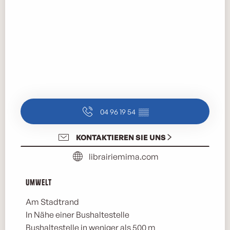
04 96 19 54
▒▒
KONTAKTIEREN SIE UNS
librairiemima.com
Umwelt
Umwelt
Am Stadtrand
In Nähe einer Bushaltestelle
Bushaltestelle in weniger als 500 m