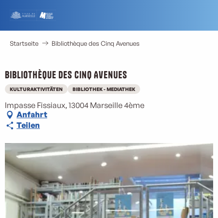
Aller
au
contenu
principal
Startseite
Bibliothèque des Cinq Avenues
Bibliothèque des Cinq Avenues
KULTURAKTIVITÄTEN
BIBLIOTHEK - MEDIATHEK
Impasse Fissiaux, 13004 Marseille 4ème
Anfahrt
Teilen