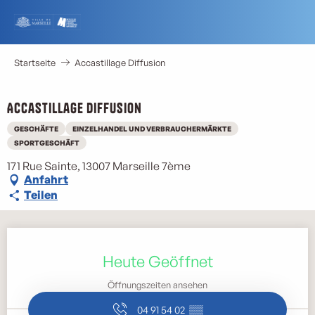
Aller
au
contenu
principal
Startseite
Accastillage Diffusion
Accastillage Diffusion
GESCHÄFTE
EINZELHANDEL UND VERBRAUCHERMÄRKTE
SPORTGESCHÄFT
171 Rue Sainte, 13007 Marseille 7ème
Anfahrt
Teilen
Öffnungszeiten & Kontaktdaten
Heute Geöffnet
Öffnungszeiten ansehen
04 91 54 02
▒▒