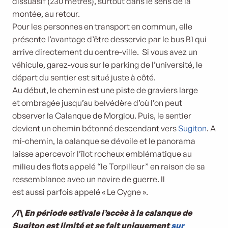
dissuasif (230 mètres), surtout dans le sens de la
montée, au retour.
Pour les personnes en transport en commun, elle
présente l’avantage d’être desservie par le bus B1 qui
arrive directement du centre-ville. Si vous avez un
véhicule, garez-vous sur le parking de l’université, le
départ du sentier est situé juste à côté.
Au début, le chemin est une piste de graviers large
et ombragée jusqu’au belvédère d’où l’on peut
observer la Calanque de Morgiou. Puis, le sentier
devient un chemin bétonné descendant vers
Sugiton
. A
mi-chemin, la calanque se dévoile et le panorama
laisse apercevoir l’îlot rocheux emblématique au
milieu des flots appelé “le Torpilleur” en raison de sa
ressemblance avec un navire de guerre. Il
est aussi parfois appelé « Le Cygne ».
/!\ En période estivale l’accès à la calanque de
Sugiton est limité et se fait uniquement
sur