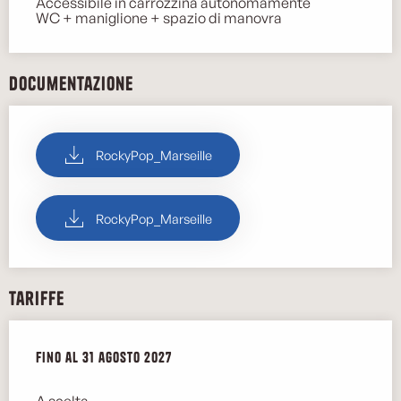
Accessibile in carrozzina autonomamente
WC + maniglione + spazio di manovra
Documentazione
RockyPop_Marseille
RockyPop_Marseille
Tariffe
Dal
Fino al
1 gennaio 2026
31 agosto 2027
al
31 agosto 2027
A scelta