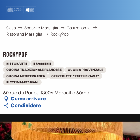
Aller
au
contenu
principal
Casa
Scoprire Marsiglia
Gastronomia
Ristoranti Marsiglia
RockyPop
RockyPop
RISTORANTE
BRASSERIE
CUCINA TRADIZIONALE FRANCESE
CUCINA PROVENZALE
CUCINA MEDITERRANEA
OFFRE PIATTI "FATTI IN CASA"
PIATTI VEGETARIANI
60 rue du Rouet, 13006 Marseille 6ème
Come arrivare
Condividere