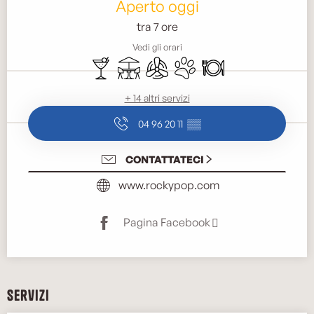
Aperto oggi
tra 7 ore
Vedi gli orari
Bar / Bar di ristoro
Terrazza
Aria condizionata
Animali ammessi
Ristorante
+ 14 altri servizi
04 96 20 11
▒▒
CONTATTATECI
www.rockypop.com
Pagina Facebook
Servizi