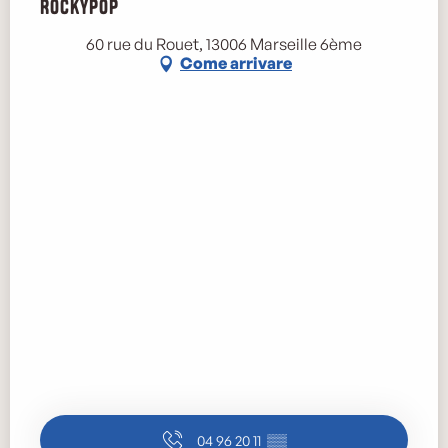
RockyPop
60 rue du Rouet, 13006 Marseille 6ème
Come arrivare
04 96 20 11
▒▒