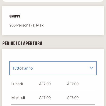
Gruppi
Gruppi
200 Persona (s) Max
Periodi di apertura
Tutto l'anno
Tutto l'anno 2027
Lunedì
A 17:00
A 17:00
Martedì
A 17:00
A 17:00