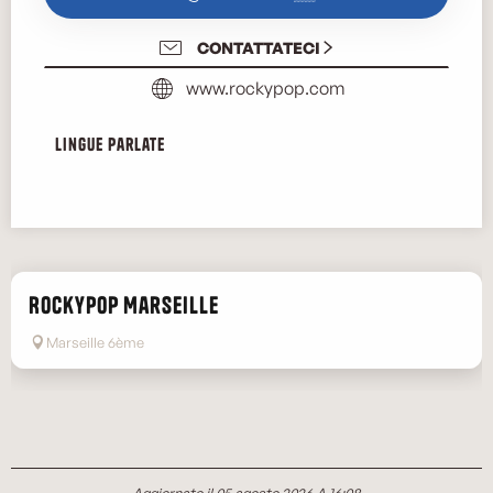
CONTATTATECI
www.rockypop.com
Lingue parlate
Lingue parlate
RockyPop Marseille
Marseille 6ème
Aggiornato il 05 agosto 2026 A 16:08