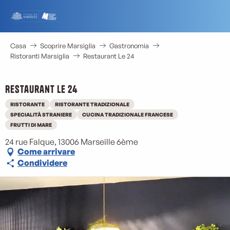
Aller
au
contenu
principal
Casa
Scoprire Marsiglia
Gastronomia
Ristoranti Marsiglia
Restaurant Le 24
Restaurant Le 24
RISTORANTE
RISTORANTE TRADIZIONALE
SPECIALITÀ STRANIERE
CUCINA TRADIZIONALE FRANCESE
FRUTTI DI MARE
24 rue Falque, 13006 Marseille 6ème
Come arrivare
Condividere