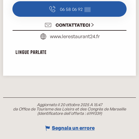
06 58 06 92
▒▒
CONTATTATECI
www.lerestaurant24.fr
Lingue parlate
Lingue parlate
Aggiornato il 20 ottobre 2025 A 15:47
da Office de Tourisme des Loisirs et des Congrès de Marseille
(Identificatore dell'offerta :
6199339
)
Segnala un errore