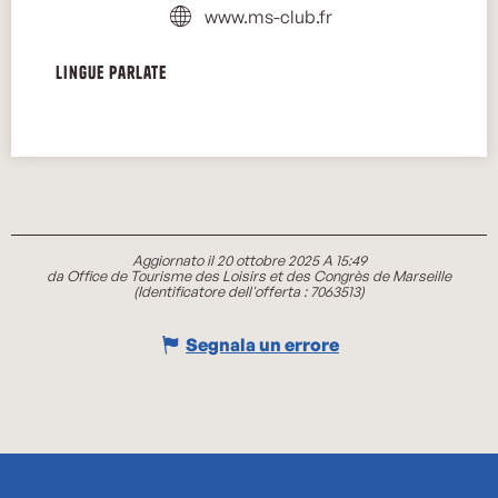
www.ms-club.fr
Lingue parlate
Lingue parlate
Aggiornato il 20 ottobre 2025 A 15:49
da Office de Tourisme des Loisirs et des Congrès de Marseille
(Identificatore dell'offerta :
7063513
)
Segnala un errore