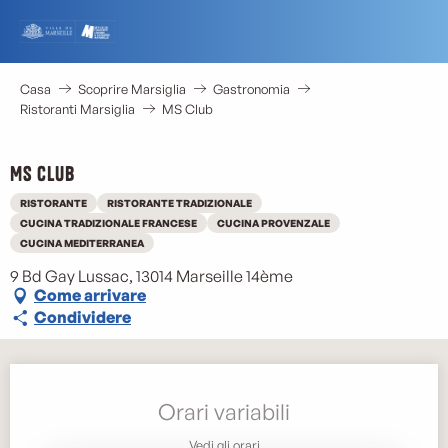
Aller
au
contenu
principal
Casa
Scoprire Marsiglia
Gastronomia
Ristoranti Marsiglia
MS Club
MS Club
RISTORANTE
RISTORANTE TRADIZIONALE
CUCINA TRADIZIONALE FRANCESE
CUCINA PROVENZALE
CUCINA MEDITERRANEA
9 Bd Gay Lussac, 13014 Marseille 14ème
Come arrivare
Condividere
Orari e contatti
Orari variabili
Vedi gli orari