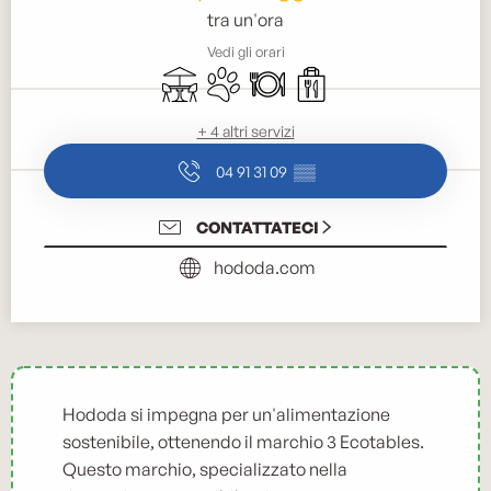
tra un'ora
Vedi gli orari
Terrazza
Animali ammessi
Ristorante
Vendite da asporto
+ 4 altri servizi
04 91 31 09
▒▒
CONTATTATECI
hododa.com
Hododa si impegna per un'alimentazione
sostenibile, ottenendo il marchio 3 Ecotables.
Questo marchio, specializzato nella