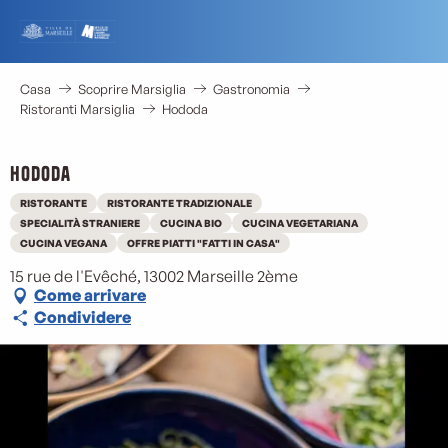
Aller
au
contenu
principal
Casa
Scoprire Marsiglia
Gastronomia
Ristoranti Marsiglia
Hododa
Hododa
RISTORANTE
RISTORANTE TRADIZIONALE
M
SPECIALITÀ STRANIERE
CUCINA BIO
CUCINA VEGETARIANA
CUCINA VEGANA
OFFRE PIATTI "FATTI IN CASA"
15 rue de l'Evêché, 13002 Marseille 2ème
Come arrivare
Condividere