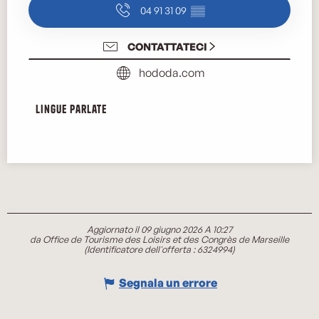
04 91 31 09
▒▒
CONTATTATECI
hododa.com
Lingue parlate
Lingue parlate
Aggiornato il 09 giugno 2026 A 10:27
da Office de Tourisme des Loisirs et des Congrès de Marseille
(Identificatore dell'offerta :
6324994
)
Segnala un errore