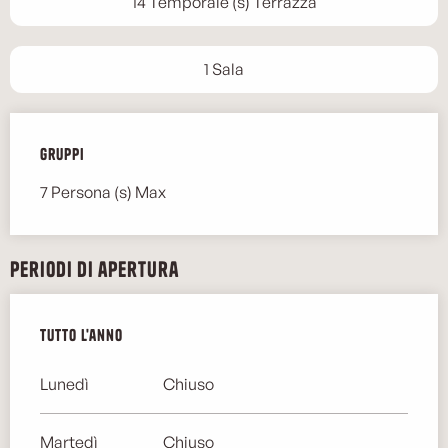
14 Temporale (s) Terrazza
1 Sala
Gruppi
Gruppi
7 Persona (s) Max
Periodi di apertura
Tutto l'anno
Tutto l'anno
Lunedì
Chiuso
Martedì
Chiuso