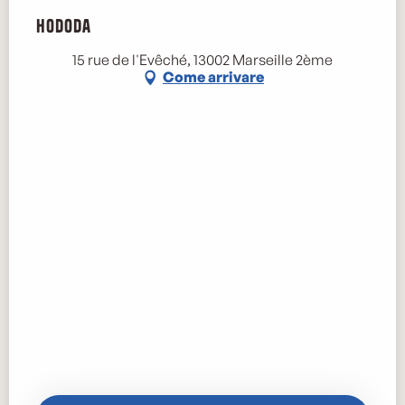
Hododa
Marse
15 rue de l'Evêché, 13002 Marseille 2ème
Come arrivare