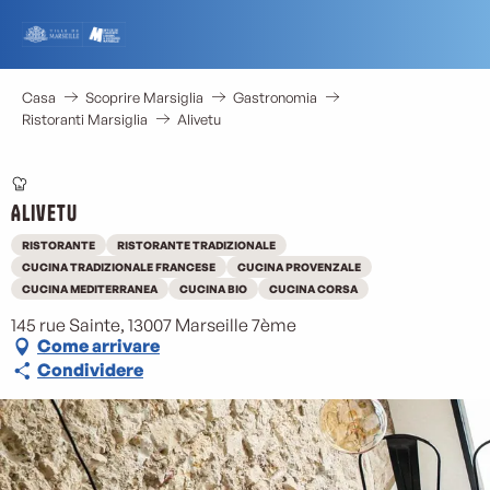
Aller
au
contenu
principal
Casa
Scoprire Marsiglia
Gastronomia
Ristoranti Marsiglia
Alivetu
Alivetu
RISTORANTE
RISTORANTE TRADIZIONALE
CUCINA TRADIZIONALE FRANCESE
CUCINA PROVENZALE
CUCINA MEDITERRANEA
CUCINA BIO
CUCINA CORSA
145 rue Sainte, 13007 Marseille 7ème
Come arrivare
Condividere