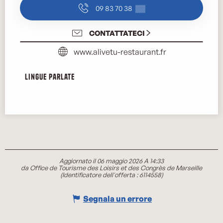
09 83 70 38
▒▒
CONTATTATECI
www.alivetu-restaurant.fr
Lingue parlate
Lingue parlate
Aggiornato il 06 maggio 2026 A 14:33
da Office de Tourisme des Loisirs et des Congrès de Marseille
(Identificatore dell'offerta :
6114558
)
Segnala un errore