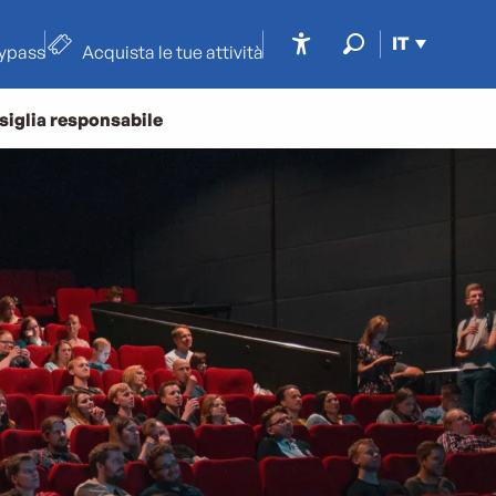
IT
typass
Acquista le tue attività
Accessibilité
Ricerca
siglia responsabile