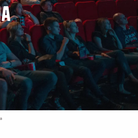
ma
ma