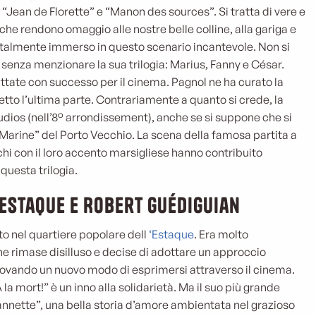
a “Jean de Florette” e “Manon des sources”. Si tratta di vere e
 che rendono omaggio alle nostre belle colline, alla gariga e
 totalmente immerso in questo scenario incantevole. Non si
senza menzionare la sua trilogia: Marius, Fanny e César.
tate con successo per il cinema. Pagnol ne ha curato la
etto l’ultima parte. Contrariamente a quanto si crede, la
studios (nell’8° arrondissement), anche se si suppone che si
 Marine” del Porto Vecchio. La scena della famosa partita a
chi con il loro accento marsigliese hanno contribuito
questa trilogia.
’Estaque e Robert Guédiguian
o nel quartiere popolare dell
‘Estaque
. Era molto
 ne rimase disilluso e decise di adottare un approccio
trovando un nuovo modo di esprimersi attraverso il cinema.
 A la mort!” è un inno alla solidarietà. Ma il suo più grande
nnette”, una bella storia d’amore ambientata nel grazioso