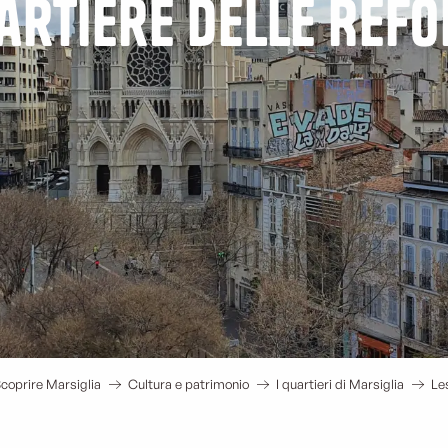
uartiere delle Réf
coprire Marsiglia
Cultura e patrimonio
I quartieri di Marsiglia
Le