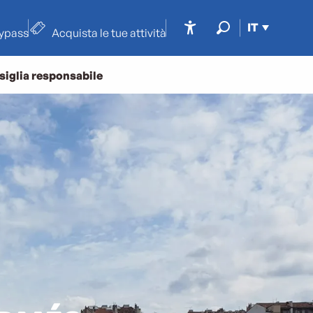
IT
typass
Acquista le tue attività
Accessibilité
Ricerca
siglia responsabile