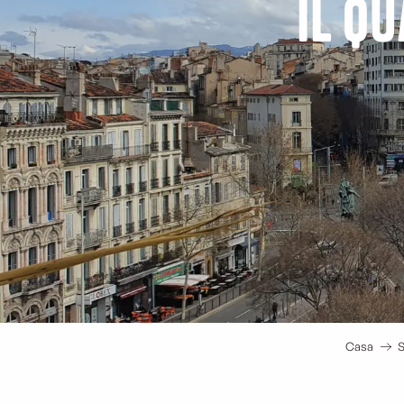
Il q
Casa
S