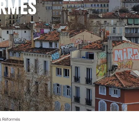
ormés
s Réformés