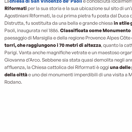
La
chiesa di San Vincenzo de’ Paoli
è conosciuta localme
Riformati
per la sua storia e la sua ubicazione sul sito di un
Agostiniani Riformati, la cui prima pietra fu posta dal Duca d
Distrutta, fu sostituita da una bella e grande chiesa
in stile
Paoli, inaugurata nel 1886.
Classificata come Monumento 
paesaggio di Marsiglia e della regione Provence Alpes Côte 
torri, che raggiungono i 70 metri di altezza
, quanto la ca
Parigi. Vanta anche magnifiche vetrate e un maestoso organo
Giovanna d’Arco. Sebbene sia stata quasi demolita negli ann
affluenza, la Chiesa cattolica dei Riformati è oggi
una delle
della città
e uno dei monumenti imperdibili di una visita a M
Rodano.