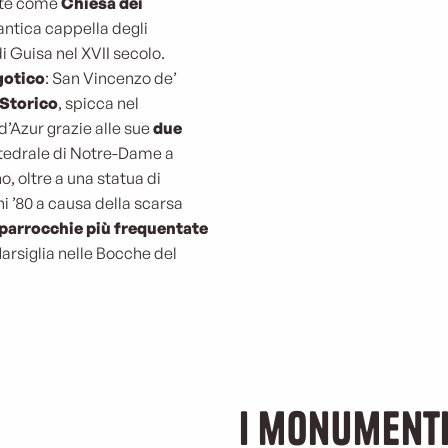
nte come
Chiesa dei
’antica cappella degli
i Guisa nel XVII secolo.
 gotico
: San Vincenzo de’
Storico
, spicca nel
d’Azur grazie alle sue
due
ttedrale di Notre-Dame a
, oltre a una statua di
i ’80 a causa della scarsa
 parrocchie più frequentate
arsiglia nelle Bocche del
I monumenti