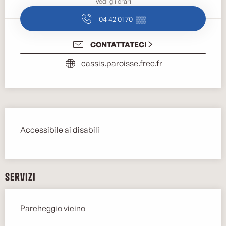
Vedi gli orari
04 42 01 70
▒▒
CONTATTATECI
cassis.paroisse.free.fr
Descrizione
Accessibile ai disabili
Servizi
Parcheggio vicino