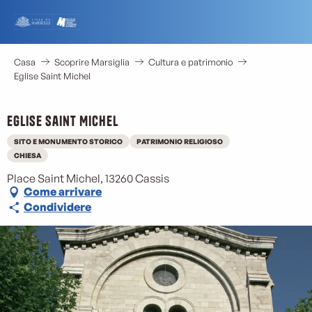
Aller
au
contenu
principal
Casa
Scoprire Marsiglia
Cultura e patrimonio
Eglise Saint Michel
Eglise Saint Michel
SITO E MONUMENTO STORICO
PATRIMONIO RELIGIOSO
CHIESA
Place Saint Michel, 13260 Cassis
Come arrivare
Condividere