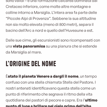
sono validi – è una formazione calcarea dominata dal
Cretaceo inferiore, come molte altre montagne e
colline intorno a Marsiglia. L’intera area fa parte delle
“Piccole Alpi di Provenza”. Sebbene la sua altitudine
non sia molto elevata (meno di 800 metri), separa il
bacino dell’Arc a nord e quello dell’Huveaune a est.
Dalle sue cime, gli escursionisti sono ricompensati con
una
vista panoramica
su una pianura che si estende
da Marsiglia al mare.
L’origine del nome
È
stato il pianeta Venere a dargli il nome
, un tempo
confuso con una stella chiamata Stella del Pastore. I
nostri antenati identificavano questa stella come un
punto di riferimento che segnava il ritmo della vita
quotidiana dei pastori di pecore e capre. Era l’
ultimo
punto di luce a brillare nel cielo prima dell’alba
,