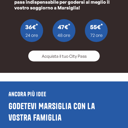
pass indispensabile per godersi al meglio il
vostro soggiorno a Marsiglia!
*
*
*
36€
47€
55€
24 ore
48 ore
72 ore
Acquista il tuo City Pass
Ancora più idee
Godetevi Marsiglia con la
vostra famiglia