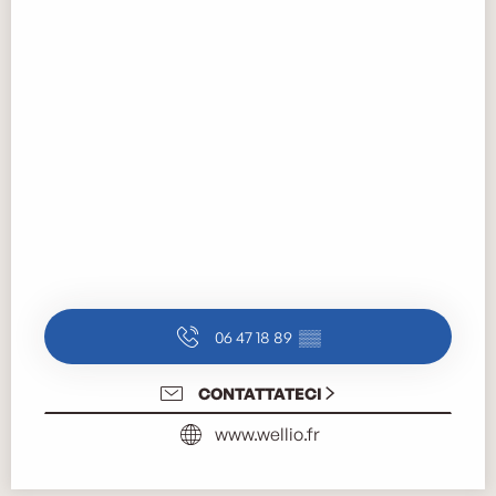
06 47 18 89
▒▒
CONTATTATECI
www.wellio.fr