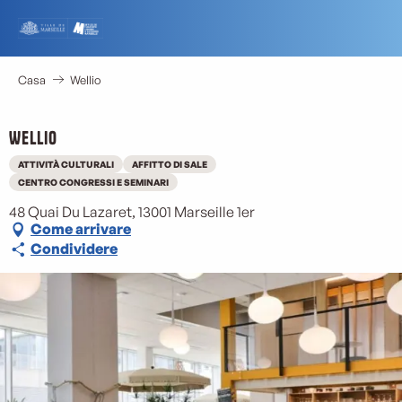
Aller
au
contenu
principal
Casa
Wellio
Wellio
ATTIVITÀ CULTURALI
AFFITTO DI SALE
CENTRO CONGRESSI E SEMINARI
48 Quai Du Lazaret, 13001 Marseille 1er
Come arrivare
Condividere