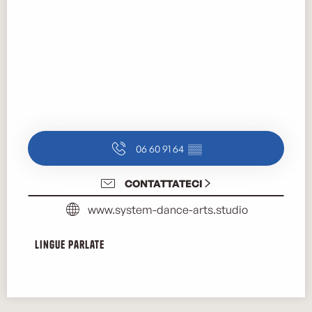
06 60 91 64
▒▒
CONTATTATECI
www.system-dance-arts.studio
Lingue parlate
Lingue parlate