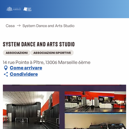
Aller
au
contenu
principal
Casa
System Dance and Arts Studio
System Dance and Arts Studio
ASSOCIAZIONI
ASSOCIAZIONI SPORTIVE
14 rue Pointe à Pître, 13006 Marseille 6ème
Come arrivare
Condividere