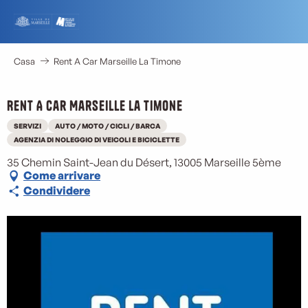
Aller
au
contenu
principal
Casa
Rent A Car Marseille La Timone
Rent A Car Marseille La Timone
SERVIZI
AUTO / MOTO / CICLI / BARCA
AGENZIA DI NOLEGGIO DI VEICOLI E BICICLETTE
35 Chemin Saint-Jean du Désert, 13005 Marseille 5ème
Come arrivare
Condividere