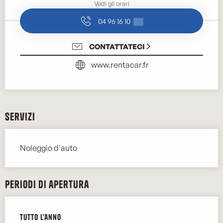
Vedi gli orari
04 96 16 10
▒▒
CONTATTATECI
www.rentacar.fr
Servizi
Noleggio d'auto
Periodi di apertura
Tutto l'anno
Tutto l'anno