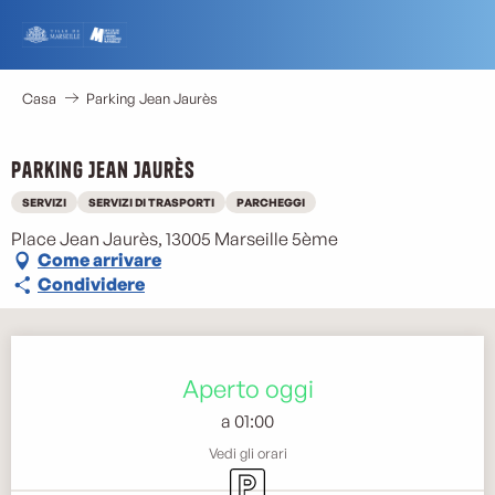
Aller
au
contenu
principal
Casa
Parking Jean Jaurès
Parking Jean Jaurès
SERVIZI
SERVIZI DI TRASPORTI
PARCHEGGI
Place Jean Jaurès, 13005 Marseille 5ème
Come arrivare
Condividere
Orari e contatti
Aperto oggi
a 01:00
Vedi gli orari
Parcheggio