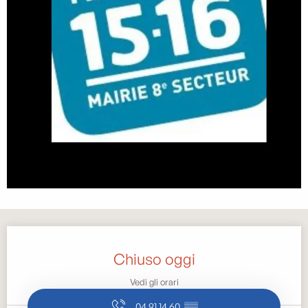
Orari e contatti
Chiuso oggi
Vedi gli orari
04 91 14 60
▒▒