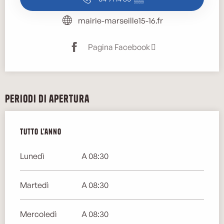
mairie-marseille15-16.fr
Pagina Facebook
Periodi di apertura
Tutto l'anno
Tutto l'anno
Lunedì
A 08:30
Martedì
A 08:30
Mercoledì
A 08:30