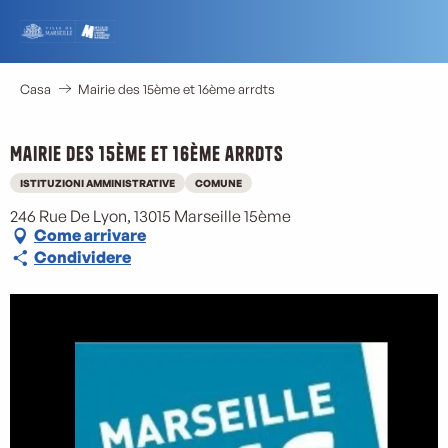
Aller
au
contenu
principal
Casa
Mairie des 15ème et 16ème arrdts
Mairie des 15ème et 16ème arrdts
ISTITUZIONI AMMINISTRATIVE
COMUNE
246 Rue De Lyon, 13015 Marseille 15ème
Come arrivare
Condividere