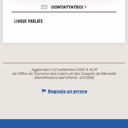
CONTATTATECI
Lingue parlate
Lingue parlate
Aggiornato il 22 settembre 2025 A 15:29
da Office de Tourisme des Loisirs et des Congrès de Marseille
(Identificatore dell'offerta :
6723188
)
Segnala un errore