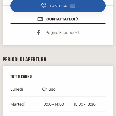
04 91 80 46
▒▒
CONTATTATECI
Pagina Facebook
Periodi di apertura
Tutto l'anno
Tutto l'anno
Lunedì
Chiuso
Martedì
10:00 - 14:00
15:00 - 18:30