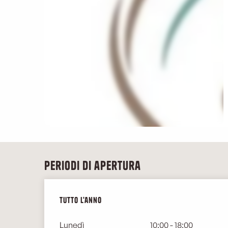
Periodi di apertura
Tutto l'anno
Tutto l'anno
Lunedì
10:00 - 18:00