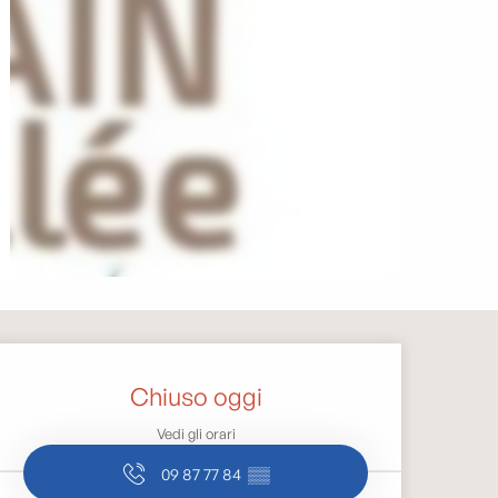
Orari e contatti
Chiuso oggi
Vedi gli orari
09 87 77 84
▒▒