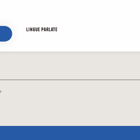
Lingue parlate
Lingue parlate
e