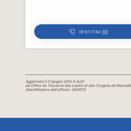
09 87 77 84
▒▒
Aggiornato il 17 giugno 2026 A 16:52
da Office de Tourisme des Loisirs et des Congrès de Marseill
(Identificatore dell'offerta :
5810971
)