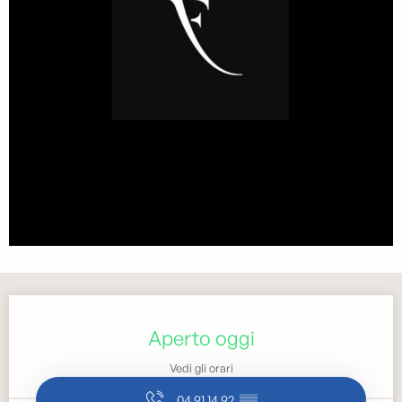
Orari e contatti
Aperto oggi
Vedi gli orari
04 91 14 92
▒▒