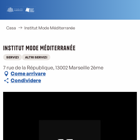
Aller
au
contenu
principal
Casa
Institut Mode Méditerranée
Institut Mode Méditerranée
SERVIZI
ALTRI SERVIZI
7 rue de la République, 13002 Marseille 2ème
Come arrivare
Condividere