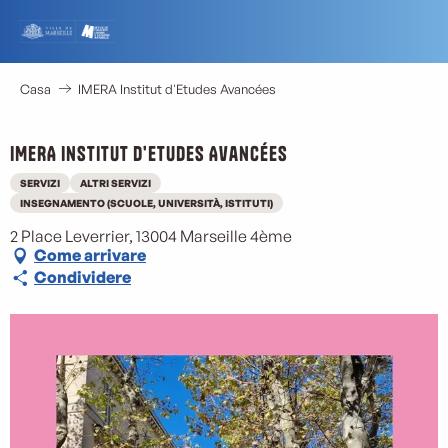
Aller
au
contenu
principal
Casa
IMERA Institut d'Etudes Avancées
IMERA Institut d'Etudes Avancées
SERVIZI
ALTRI SERVIZI
INSEGNAMENTO (SCUOLE, UNIVERSITÀ, ISTITUTI)
2 Place Leverrier, 13004 Marseille 4ème
Come arrivare
Condividere