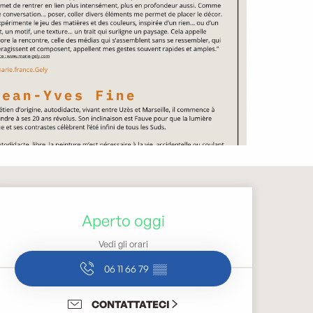
Orari e contatti
Aperto oggi
Vedi gli orari
06 11 66 79
▒▒
CONTATTATECI