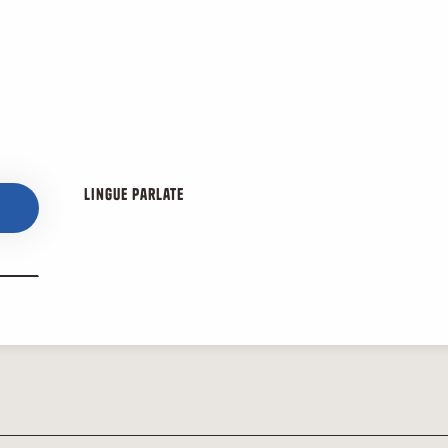
Lingue parlate
Lingue parlate