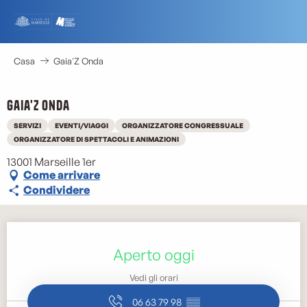
Aller
au
contenu
principal
Casa
Gaia'Z Onda
Gaia'Z Onda
SERVIZI
EVENTI/VIAGGI
ORGANIZZATORE CONGRESSUALE
ORGANIZZATORE DI SPETTACOLI E ANIMAZIONI
13001 Marseille 1er
Come arrivare
Condividere
Orari e contatti
Aperto oggi
Vedi gli orari
06 63 79 98
▒▒