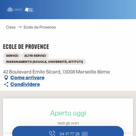
Aller
au
contenu
principal
Casa
Ecole de Provence
Ecole de Provence
SERVIZI
ALTRI SERVIZI
INSEGNAMENTO (SCUOLE, UNIVERSITÀ, ISTITUTI)
42 Boulevard Emile Sicard, 13008 Marseille 8ème
Come arrivare
Condividere
Orari e contatti
Aperto oggi
Vedi gli orari
04 91 77 28
▒▒