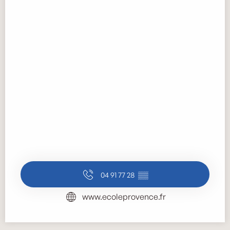
04 91 77 28
▒▒
www.ecoleprovence.fr