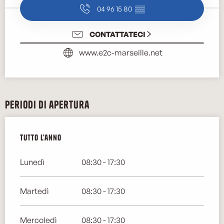
04 96 15 80
▒▒
CONTATTATECI
www.e2c-marseille.net
Periodi di apertura
Tutto l'anno
Tutto l'anno
Lunedì
08:30 - 17:30
Martedì
08:30 - 17:30
Mercoledì
08:30 - 17:30