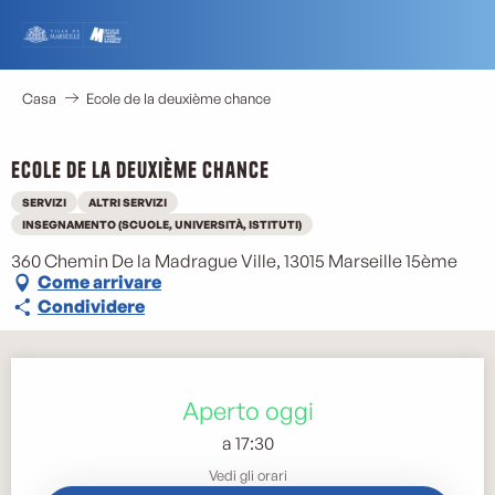
Aller
au
contenu
principal
Casa
Ecole de la deuxième chance
Ecole de la deuxième chance
SERVIZI
ALTRI SERVIZI
INSEGNAMENTO (SCUOLE, UNIVERSITÀ, ISTITUTI)
360 Chemin De la Madrague Ville, 13015 Marseille 15ème
Come arrivare
Condividere
Orari e contatti
Aperto oggi
a 17:30
Vedi gli orari